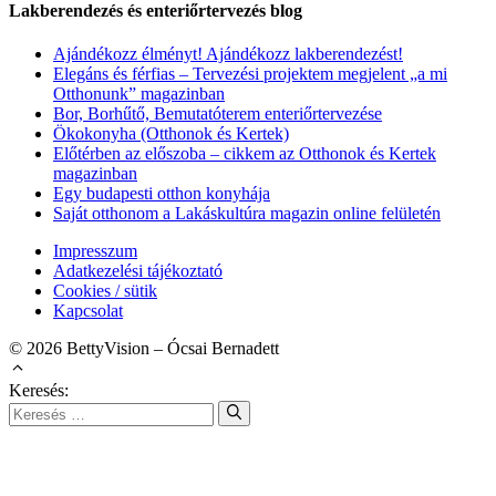
Lakberendezés és enteriőrtervezés blog
Ajándékozz élményt! Ajándékozz lakberendezést!
Elegáns és férfias – Tervezési projektem megjelent „a mi
Otthonunk” magazinban
Bor, Borhűtő, Bemutatóterem enteriőrtervezése
Ökokonyha (Otthonok és Kertek)
Előtérben az előszoba – cikkem az Otthonok és Kertek
magazinban
Egy budapesti otthon konyhája
Saját otthonom a Lakáskultúra magazin online felületén
Impresszum
Adatkezelési tájékoztató
Cookies / sütik
Kapcsolat
© 2026 BettyVision – Ócsai Bernadett
Keresés: