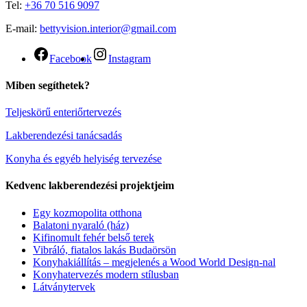
Tel:
+36 70 516 9097
E-mail:
bettyvision.interior@gmail.com
Facebook
Instagram
Miben segíthetek?
Teljeskörű enteriőrtervezés
Lakberendezési tanácsadás
Konyha és egyéb helyiség tervezése
Kedvenc lakberendezési projektjeim
Egy kozmopolita otthona
Balatoni nyaraló (ház)
Kifinomult fehér belső terek
Vibráló, fiatalos lakás Budaörsön
Konyhakiállítás – megjelenés a Wood World Design-nal
Konyhatervezés modern stílusban
Látványtervek