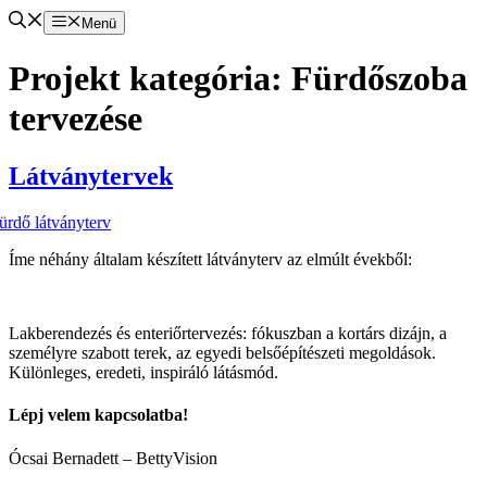
Menü
Projekt kategória:
Fürdőszoba
tervezése
Látványtervek
Íme néhány általam készített látványterv az elmúlt évekből:
Lakberendezés és enteriőrtervezés: fókuszban a kortárs dizájn, a
személyre szabott terek, az egyedi belsőépítészeti megoldások.
Különleges, eredeti, inspiráló látásmód.
Lépj velem kapcsolatba!
Ócsai Bernadett – BettyVision