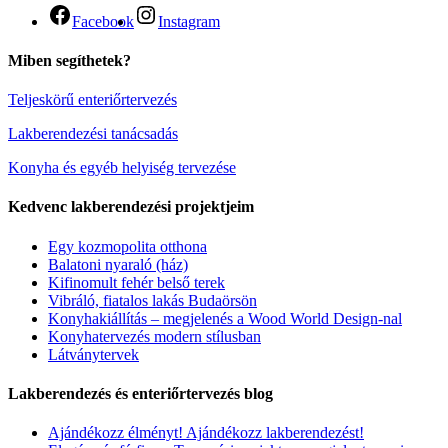
Facebook
Instagram
Miben segíthetek?
Teljeskörű enteriőrtervezés
Lakberendezési tanácsadás
Konyha és egyéb helyiség tervezése
Kedvenc lakberendezési projektjeim
Egy kozmopolita otthona
Balatoni nyaraló (ház)
Kifinomult fehér belső terek
Vibráló, fiatalos lakás Budaörsön
Konyhakiállítás – megjelenés a Wood World Design-nal
Konyhatervezés modern stílusban
Látványtervek
Lakberendezés és enteriőrtervezés blog
Ajándékozz élményt! Ajándékozz lakberendezést!