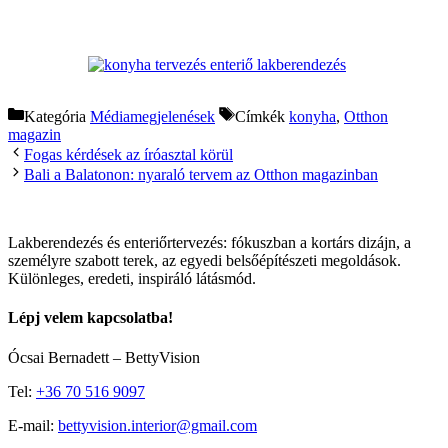
Kategória
Médiamegjelenések
Címkék
konyha
,
Otthon
magazin
Fogas kérdések az íróasztal körül
Bali a Balatonon: nyaraló tervem az Otthon magazinban
Lakberendezés és enteriőrtervezés: fókuszban a kortárs dizájn, a
személyre szabott terek, az egyedi belsőépítészeti megoldások.
Különleges, eredeti, inspiráló látásmód.
Lépj velem kapcsolatba!
Ócsai Bernadett – BettyVision
Tel:
+36 70 516 9097
E-mail:
bettyvision.interior@gmail.com