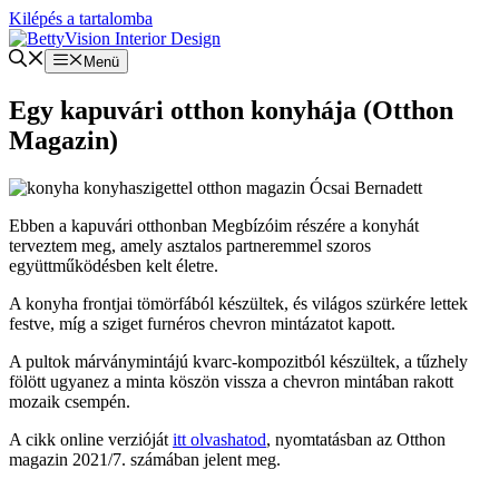
Kilépés a tartalomba
Menü
Egy kapuvári otthon konyhája (Otthon
Magazin)
Ebben a kapuvári otthonban Megbízóim részére a konyhát
terveztem meg, amely asztalos partneremmel szoros
együttműködésben kelt életre.
A konyha frontjai tömörfából készültek, és világos szürkére lettek
festve, míg a sziget furnéros chevron mintázatot kapott.
A pultok márványmintájú kvarc-kompozitból készültek, a tűzhely
fölött ugyanez a minta köszön vissza a chevron mintában rakott
mozaik csempén.
A cikk online verzióját
itt olvashatod
, nyomtatásban az Otthon
magazin 2021/7. számában jelent meg.