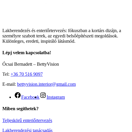
Lakberendezés és enteriőrtervezés: fókuszban a kortárs dizájn, a
személyre szabott terek, az egyedi belsőépítészeti megoldások.
Különleges, eredeti, inspiráló látásmód.
Lépj velem kapcsolatba!
Ócsai Bernadett – BettyVision
Tel:
+36 70 516 9097
E-mail:
bettyvision.interior@gmail.com
Facebook
Instagram
Miben segíthetek?
Teljeskörű enteriőrtervezés
Lakberendezési tanácsadás