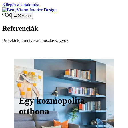
Kilépés a tartalomba
Menü
Referenciák
Projektek, amelyekre büszke vagyok
Egy kozmopolita
otthona