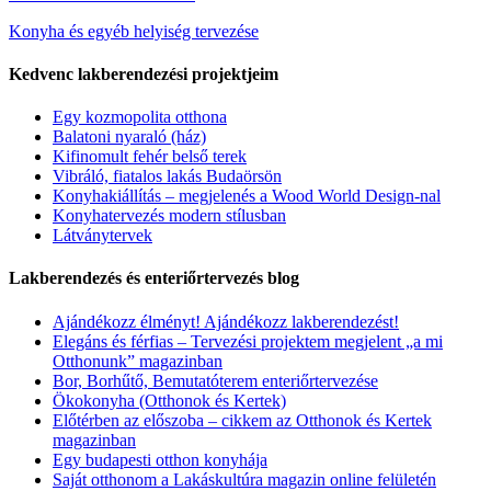
Konyha és egyéb helyiség tervezése
Kedvenc lakberendezési projektjeim
Egy kozmopolita otthona
Balatoni nyaraló (ház)
Kifinomult fehér belső terek
Vibráló, fiatalos lakás Budaörsön
Konyhakiállítás – megjelenés a Wood World Design-nal
Konyhatervezés modern stílusban
Látványtervek
Lakberendezés és enteriőrtervezés blog
Ajándékozz élményt! Ajándékozz lakberendezést!
Elegáns és férfias – Tervezési projektem megjelent „a mi
Otthonunk” magazinban
Bor, Borhűtő, Bemutatóterem enteriőrtervezése
Ökokonyha (Otthonok és Kertek)
Előtérben az előszoba – cikkem az Otthonok és Kertek
magazinban
Egy budapesti otthon konyhája
Saját otthonom a Lakáskultúra magazin online felületén