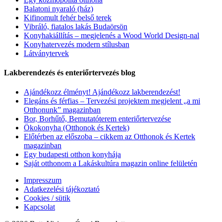
Balatoni nyaraló (ház)
Kifinomult fehér belső terek
Vibráló, fiatalos lakás Budaörsön
Konyhakiállítás – megjelenés a Wood World Design-nal
Konyhatervezés modern stílusban
Látványtervek
Lakberendezés és enteriőrtervezés blog
Ajándékozz élményt! Ajándékozz lakberendezést!
Elegáns és férfias – Tervezési projektem megjelent „a mi
Otthonunk” magazinban
Bor, Borhűtő, Bemutatóterem enteriőrtervezése
Ökokonyha (Otthonok és Kertek)
Előtérben az előszoba – cikkem az Otthonok és Kertek
magazinban
Egy budapesti otthon konyhája
Saját otthonom a Lakáskultúra magazin online felületén
Impresszum
Adatkezelési tájékoztató
Cookies / sütik
Kapcsolat