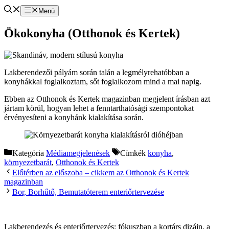
Menü
Ökokonyha (Otthonok és Kertek)
Lakberendezői pályám során talán a legmélyrehatóbban a
konyhákkal foglalkoztam, sőt foglalkozom mind a mai napig.
Ebben az Otthonok és Kertek magazinban megjelent írásban azt
jártam körül, hogyan lehet a fenntarthatósági szempontokat
érvényesíteni a konyhánk kialakítása során.
Kategória
Médiamegjelenések
Címkék
konyha
,
környezetbarát
,
Otthonok és Kertek
Előtérben az előszoba – cikkem az Otthonok és Kertek
magazinban
Bor, Borhűtő, Bemutatóterem enteriőrtervezése
Lakberendezés és enteriőrtervezés: fókuszban a kortárs dizájn, a