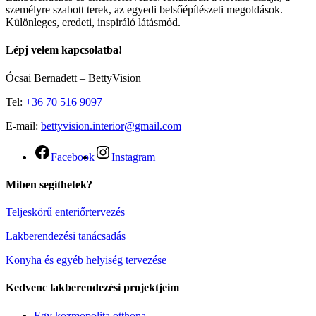
személyre szabott terek, az egyedi belsőépítészeti megoldások.
Különleges, eredeti, inspiráló látásmód.
Lépj velem kapcsolatba!
Ócsai Bernadett – BettyVision
Tel:
+36 70 516 9097
E-mail:
bettyvision.interior@gmail.com
Facebook
Instagram
Miben segíthetek?
Teljeskörű enteriőrtervezés
Lakberendezési tanácsadás
Konyha és egyéb helyiség tervezése
Kedvenc lakberendezési projektjeim
Egy kozmopolita otthona