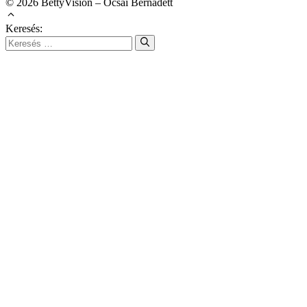
© 2026 BettyVision – Ócsai Bernadett
Keresés: