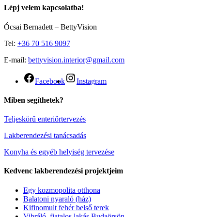
Lépj velem kapcsolatba!
Ócsai Bernadett – BettyVision
Tel:
+36 70 516 9097
E-mail:
bettyvision.interior@gmail.com
Facebook
Instagram
Miben segíthetek?
Teljeskörű enteriőrtervezés
Lakberendezési tanácsadás
Konyha és egyéb helyiség tervezése
Kedvenc lakberendezési projektjeim
Egy kozmopolita otthona
Balatoni nyaraló (ház)
Kifinomult fehér belső terek
Vibráló, fiatalos lakás Budaörsön