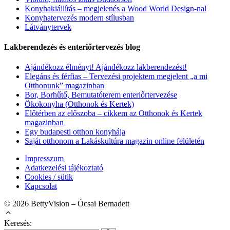
Konyhakiállítás – megjelenés a Wood World Design-nal
Konyhatervezés modern stílusban
Látványtervek
Lakberendezés és enteriőrtervezés blog
Ajándékozz élményt! Ajándékozz lakberendezést!
Elegáns és férfias – Tervezési projektem megjelent „a mi
Otthonunk” magazinban
Bor, Borhűtő, Bemutatóterem enteriőrtervezése
Ökokonyha (Otthonok és Kertek)
Előtérben az előszoba – cikkem az Otthonok és Kertek
magazinban
Egy budapesti otthon konyhája
Saját otthonom a Lakáskultúra magazin online felületén
Impresszum
Adatkezelési tájékoztató
Cookies / sütik
Kapcsolat
© 2026 BettyVision – Ócsai Bernadett
Keresés: