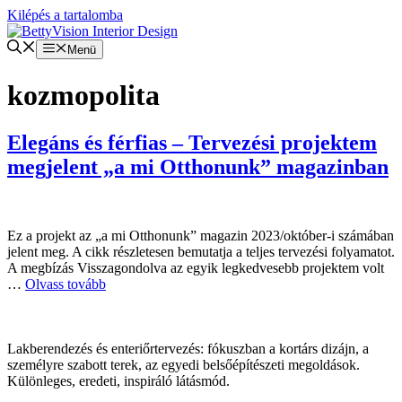
Kilépés a tartalomba
Menü
kozmopolita
Elegáns és férfias – Tervezési projektem
megjelent „a mi Otthonunk” magazinban
Ez a projekt az „a mi Otthonunk” magazin 2023/október-i számában
jelent meg. A cikk részletesen bemutatja a teljes tervezési folyamatot.
A megbízás Visszagondolva az egyik legkedvesebb projektem volt
…
Olvass tovább
Lakberendezés és enteriőrtervezés: fókuszban a kortárs dizájn, a
személyre szabott terek, az egyedi belsőépítészeti megoldások.
Különleges, eredeti, inspiráló látásmód.