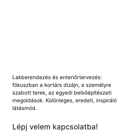
igényeire szabni, de ahhoz nincs elég időnk,
kedvünk és anyagi kereteink, hogy az
egészet felújítsuk a …
Olvass tovább
Lakberendezés és enteriőrtervezés:
fókuszban a kortárs dizájn, a személyre
szabott terek, az egyedi belsőépítészeti
megoldások. Különleges, eredeti, inspiráló
látásmód.
Lépj velem kapcsolatba!