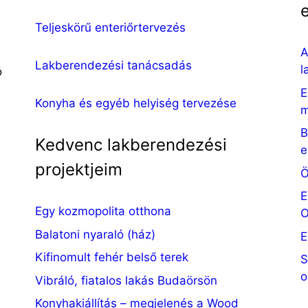
Teljeskörű enteriőrtervezés
A
Lakberendezési tanácsadás
l
ó
E
Konyha és egyéb helyiség tervezése
m
B
Kedvenc lakberendezési
e
projektjeim
Ö
E
Egy kozmopolita otthona
O
Balatoni nyaraló (ház)
E
Kifinomult fehér belső terek
S
o
Vibráló, fiatalos lakás Budaörsön
Konyhakiállítás – megjelenés a Wood