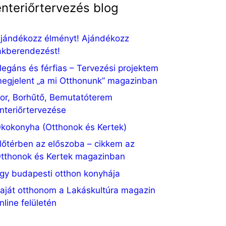
enteriőrtervezés blog
jándékozz élményt! Ajándékozz
akberendezést!
legáns és férfias – Tervezési projektem
egjelent „a mi Otthonunk” magazinban
or, Borhűtő, Bemutatóterem
nteriőrtervezése
kokonyha (Otthonok és Kertek)
lőtérben az előszoba – cikkem az
tthonok és Kertek magazinban
gy budapesti otthon konyhája
aját otthonom a Lakáskultúra magazin
nline felületén