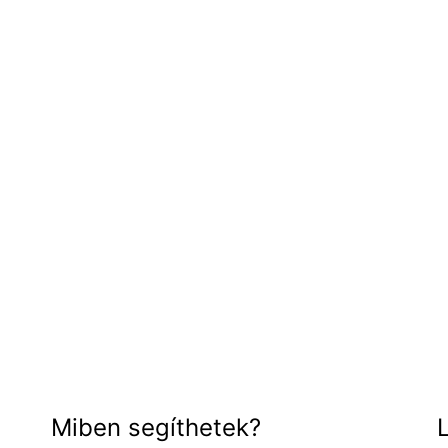
ájának megtervezése
eladat is. Könnyű,
 mit szeret és mi az,
Miben segíthetek?