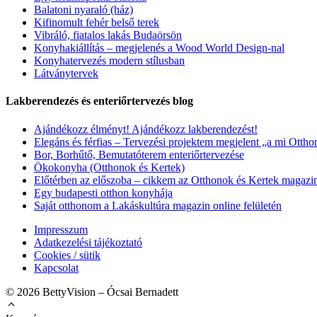
Balatoni nyaraló (ház)
Kifinomult fehér belső terek
Vibráló, fiatalos lakás Budaörsön
Konyhakiállítás – megjelenés a Wood World Design-nal
Konyhatervezés modern stílusban
Látványtervek
Lakberendezés és enteriőrtervezés blog
Ajándékozz élményt! Ajándékozz lakberendezést!
Elegáns és férfias – Tervezési projektem megjelent „a mi Ott
Bor, Borhűtő, Bemutatóterem enteriőrtervezése
Ökokonyha (Otthonok és Kertek)
Előtérben az előszoba – cikkem az Otthonok és Kertek magazi
Egy budapesti otthon konyhája
Saját otthonom a Lakáskultúra magazin online felületén
Impresszum
Adatkezelési tájékoztató
Cookies / sütik
Kapcsolat
© 2026 BettyVision – Ócsai Bernadett