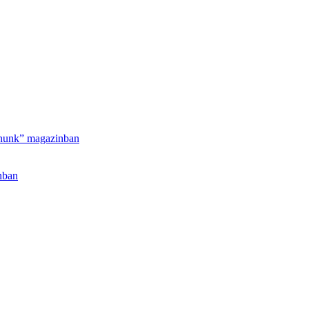
honunk” magazinban
nban