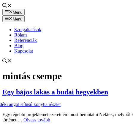
Menü
Menü
Szolgáltatások
Rólam
Referenciák
Blog
Kapcsolat
mintás csempe
Egy bájos lakás a budai hegyekben
Egy régebbi projektemet szeretném most bemutatni Nektek, melyből ki
történet …
Olvass tovább