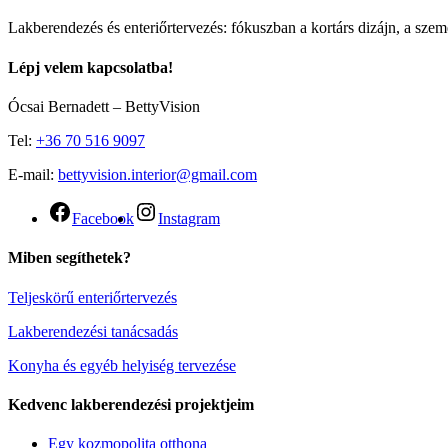
Lakberendezés és enteriőrtervezés: fókuszban a kortárs dizájn, a szemé
Lépj velem kapcsolatba!
Ócsai Bernadett – BettyVision
Tel:
+36 70 516 9097
E-mail:
bettyvision.interior@gmail.com
Facebook
Instagram
Miben segíthetek?
Teljeskörű enteriőrtervezés
Lakberendezési tanácsadás
Konyha és egyéb helyiség tervezése
Kedvenc lakberendezési projektjeim
Egy kozmopolita otthona