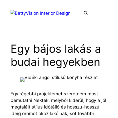
Kilépés
a
Menü
tartalomba
Egy bájos lakás a
budai hegyekben
Egy régebbi projektemet szeretném most
bemutatni Nektek, melyből kiderül, hogy a jól
megtalált stílus időtálló és hosszú-hosszú
ideig örömöt okoz lakóinak, sőt további