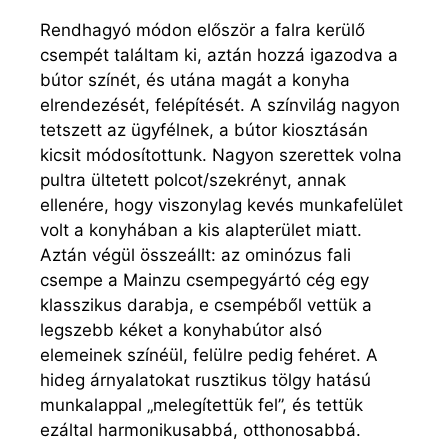
Rendhagyó módon először a falra kerülő
csempét találtam ki, aztán hozzá igazodva a
bútor színét, és utána magát a konyha
elrendezését, felépítését. A színvilág nagyon
tetszett az ügyfélnek, a bútor kiosztásán
kicsit módosítottunk. Nagyon szerettek volna
pultra ültetett polcot/szekrényt, annak
ellenére, hogy viszonylag kevés munkafelület
volt a konyhában a kis alapterület miatt.
Aztán végül összeállt: az ominózus fali
csempe a Mainzu csempegyártó cég egy
klasszikus darabja, e csempéből vettük a
legszebb kéket a konyhabútor alsó
elemeinek színéül, felülre pedig fehéret. A
hideg árnyalatokat rusztikus tölgy hatású
munkalappal „melegítettük fel”, és tettük
ezáltal harmonikusabbá, otthonosabbá.