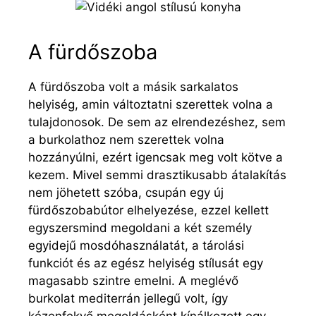
A fürdőszoba
A fürdőszoba volt a másik sarkalatos
helyiség, amin változtatni szerettek volna a
tulajdonosok. De sem az elrendezéshez, sem
a burkolathoz nem szerettek volna
hozzányúlni, ezért igencsak meg volt kötve a
kezem. Mivel semmi drasztikusabb átalakítás
nem jöhetett szóba, csupán egy új
fürdőszobabútor elhelyezése, ezzel kellett
egyszersmind megoldani a két személy
egyidejű mosdóhasználatát, a tárolási
funkciót és az egész helyiség stílusát egy
magasabb szintre emelni. A meglévő
burkolat mediterrán jellegű volt, így
kézenfekvő megoldásként kínálkozott egy