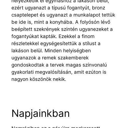
helyezkedik el egymáshoz a lakáson belül,
ezért ugyanazt a típusú fogantyút, bronz
csaptelepet és ugyanazt a munkalapot tettük
be ide is, mint a konyhába. A folyósón lévő
beépített szekrények szintén ugyanezeket a
fogantyúkat kapták. Ezekkel a finom
részletekkel egységesítettük a stílust a
lakáson belül. Minden helyiségben
ugyanazok a remek szakemberek
gondoskodtak a tervek magas színvonalú
gyakorlati megvalósításán, amit ezúton is
nagyon köszönök nekik.
Napjainkban