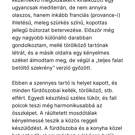
ugyancsak mediterrán, de nem annyira
olaszos, hanem inkább franciás (provance-i)
ihletésű, meleg szürkés színű, kopottas
jellegű bútorzat betervezése. Először még
egy nagyobb különálló darabban
gondolkoztam, mellé törölköző tartónak
létrát, és a másik oldalra egy kényelmes
széket álmodtam meg, de végül a „teljes falat
betöltő szekrény” verzió győzött.
Ebben a szennyes tartó is helyet kapott, és
minden fürdőszobai kellék, törölköző, stb.
elfért. Egyedi készítésű széles tükör, és fali
polcok teszi még harmonikusabbá az
összképet. A ráültetett mosdótálak
kényelmessé teszik a közös reggeli
készülődést. A fürdőszoba és a konyha közel