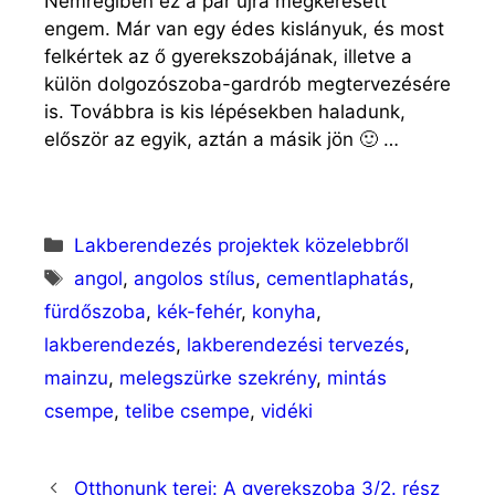
Nemrégiben ez a pár újra megkeresett
engem. Már van egy édes kislányuk, és most
felkértek az ő gyerekszobájának, illetve a
külön dolgozószoba-gardrób megtervezésére
is. Továbbra is kis lépésekben haladunk,
először az egyik, aztán a másik jön 🙂 …
Kategória
Lakberendezés projektek közelebbről
Címkék
angol
,
angolos stílus
,
cementlaphatás
,
fürdőszoba
,
kék-fehér
,
konyha
,
lakberendezés
,
lakberendezési tervezés
,
mainzu
,
melegszürke szekrény
,
mintás
csempe
,
telibe csempe
,
vidéki
Otthonunk terei: A gyerekszoba 3/2. rész