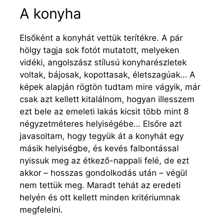
A konyha
Elsőként a konyhát vettük terítékre. A pár
hölgy tagja sok fotót mutatott, melyeken
vidéki, angolszász stílusú konyharészletek
voltak, bájosak, kopottasak, életszagúak… A
képek alapján rögtön tudtam mire vágyik, már
csak azt kellett kitalálnom, hogyan illesszem
ezt bele az emeleti lakás kicsit több mint 8
négyzetméteres helyiségébe… Elsőre azt
javasoltam, hogy tegyük át a konyhát egy
másik helyiségbe, és kevés falbontással
nyissuk meg az étkező-nappali felé, de ezt
akkor – hosszas gondolkodás után – végül
nem tettük meg. Maradt tehát az eredeti
helyén és ott kellett minden kritériumnak
megfelelni.