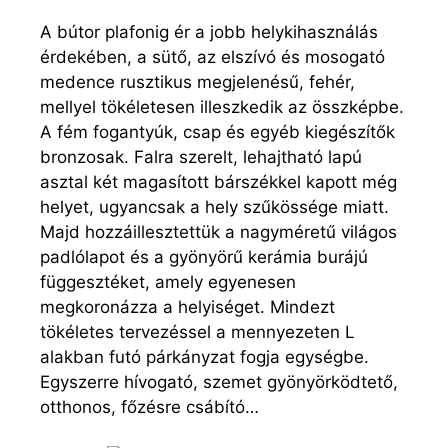
A bútor plafonig ér a jobb helykihasználás
érdekében, a sütő, az elszívó és mosogató
medence rusztikus megjelenésű, fehér,
mellyel tökéletesen illeszkedik az összképbe.
A fém fogantyúk, csap és egyéb kiegészítők
bronzosak. Falra szerelt, lehajtható lapú
asztal két magasított bárszékkel kapott még
helyet, ugyancsak a hely szűkössége miatt.
Majd hozzáillesztettük a nagyméretű világos
padlólapot és a gyönyörű kerámia burájú
függesztéket, amely egyenesen
megkoronázza a helyiséget. Mindezt
tökéletes tervezéssel a mennyezeten L
alakban futó párkányzat fogja egységbe.
Egyszerre hívogató, szemet gyönyörködtető,
otthonos, főzésre csábító…