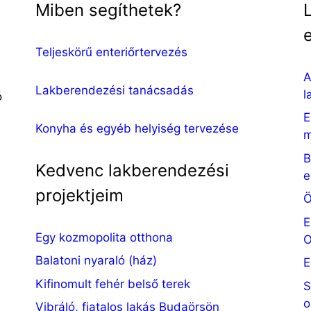
Miben segíthetek?
Teljeskörű enteriőrtervezés
A
Lakberendezési tanácsadás
l
ó
E
Konyha és egyéb helyiség tervezése
m
B
Kedvenc lakberendezési
e
projektjeim
Ö
E
Egy kozmopolita otthona
O
Balatoni nyaraló (ház)
E
Kifinomult fehér belső terek
S
o
Vibráló, fiatalos lakás Budaörsön