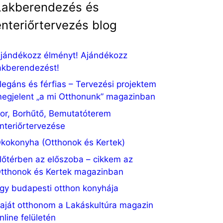
Lakberendezés és
enteriőrtervezés blog
jándékozz élményt! Ajándékozz
akberendezést!
legáns és férfias – Tervezési projektem
egjelent „a mi Otthonunk” magazinban
or, Borhűtő, Bemutatóterem
nteriőrtervezése
kokonyha (Otthonok és Kertek)
lőtérben az előszoba – cikkem az
tthonok és Kertek magazinban
gy budapesti otthon konyhája
aját otthonom a Lakáskultúra magazin
nline felületén